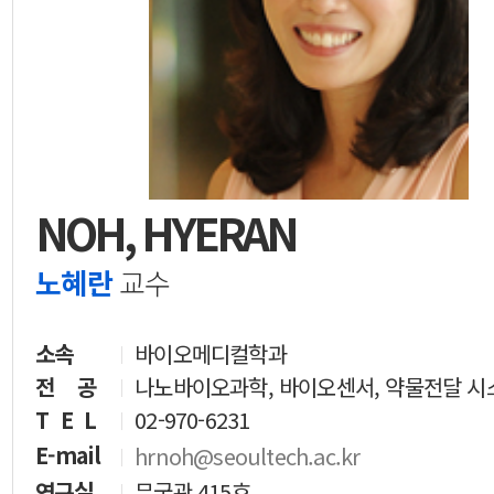
NOH, HYERAN
노혜란
교수
소속
바이오메디컬학과
전 공
나노바이오과학, 바이오센서, 약물전달 시
T E L
02-970-6231
E-mail
hrnoh@seoultech.ac.kr
연구실
무궁관 415호