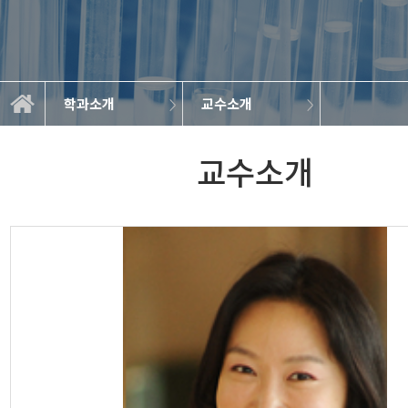
학과소개
교수소개
바이오메디컬학과
학과소개영상
졸업 후 진로
학과소개
교과과정
정보광장
교수소개
입학준비
오시는길
교수소개