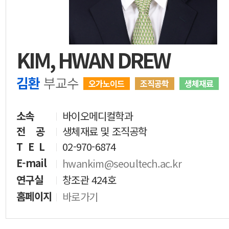
KIM, HWAN DREW
김환
부교수
오가노이드
조직공학
생체재료
소속
바이오메디컬학과
전 공
생체재료 및 조직공학
T E L
02-970-6874
E-mail
hwankim@seoultech.ac.kr
연구실
창조관 424호
홈페이지
바로가기